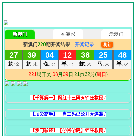
【千算解一】网红十三码★铲庄救民√
【顶尖高手】一肖二码已公开★连准√
【澳门彩经】〖②肖⑧码〗铲庄救民√