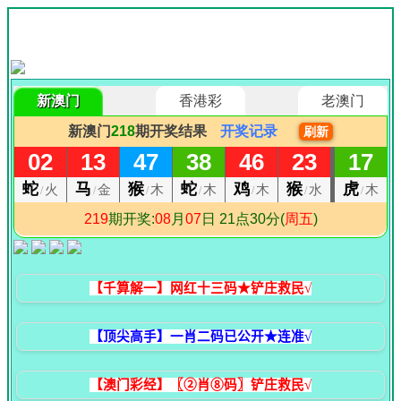
【千算解一】网红十三码★铲庄救民√
【顶尖高手】一肖二码已公开★连准√
【澳门彩经】〖②肖⑧码〗铲庄救民√