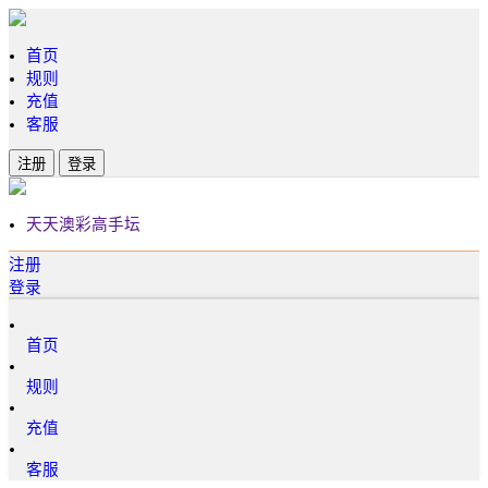
首页
规则
充值
客服
注册
登录
天天澳彩高手坛
注册
登录
首页
规则
充值
客服