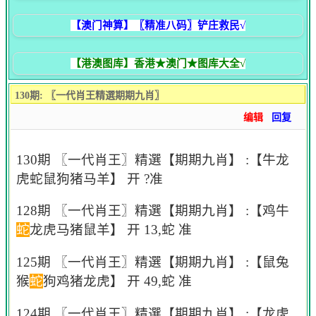
【澳门神算】〖精准八码〗铲庄救民√
【港澳图库】香港★澳门★图库大全√
130期: 〖一代肖王精選期期九肖〗
编辑
回复
130期 〖一代肖王〗精選【期期九肖】 :【牛龙
虎蛇鼠狗猪马羊】 开 ?准
128期 〖一代肖王〗精選【期期九肖】 :【鸡牛
蛇
龙虎马猪鼠羊】 开 13,蛇 准
125期 〖一代肖王〗精選【期期九肖】 :【鼠兔
猴
蛇
狗鸡猪龙虎】 开 49,蛇 准
124期 〖一代肖王〗精選【期期九肖】 :【龙虎